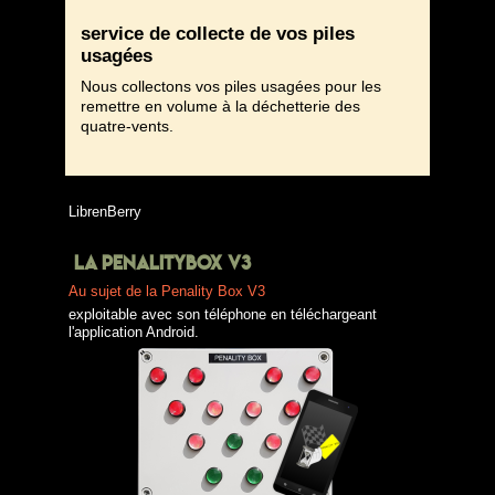
service de collecte de vos piles
usagées
Nous collectons vos piles usagées pour les
remettre en volume à la déchetterie des
quatre-vents.
LibrenBerry
LA PENALITYBOX V3
Au sujet de la Penality Box V3
exploitable avec son téléphone en téléchargeant
l'application Android.