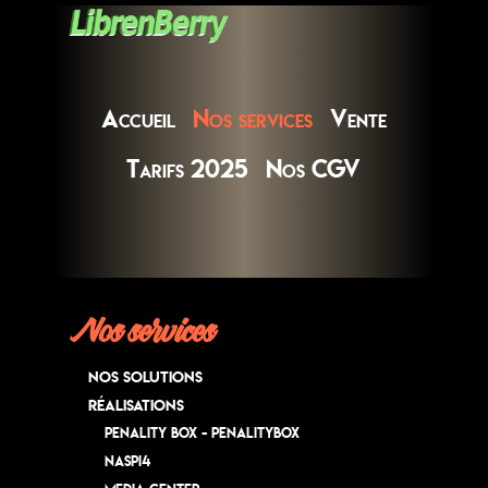
Accueil
Nos services
Vente
Tarifs 2025
Nos CGV
Nos services
Nos Solutions
Réalisations
Penality Box - PenalityBox
NASPI4